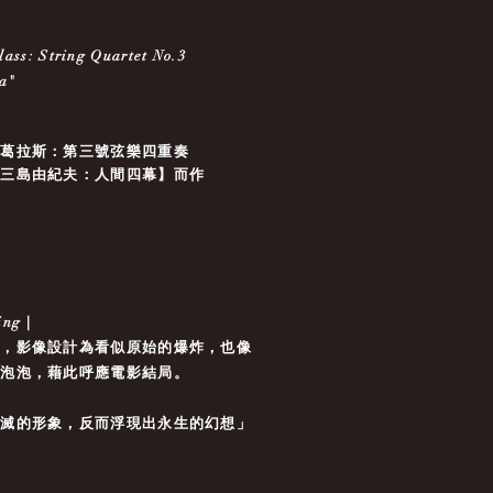
lass: String Quartet No.3
a"
．葛拉斯：第三號弦樂四重奏
【三島由紀夫：人間四幕】而作
sing｜
聲，影像設計為看似原始的爆炸，也像
的泡泡，藉此呼應電影結局。
毀滅的形象，反而浮現出永生的幻想」