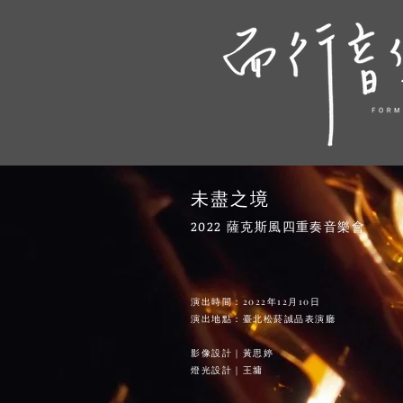
未盡之境
2022 薩克斯風四重奏音樂會
演出時間：2022年12月10日
演出地點：臺北松菸誠品表演廳
​影像設計｜黃思婷
燈光設計｜王墉