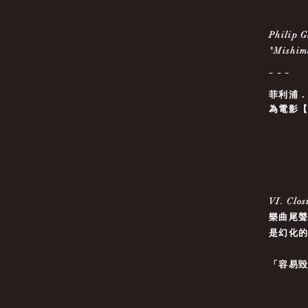
Philip G
"Mishim
- - -
菲利浦
為電影
VI. Clo
樂曲尾
是幻化
「容易