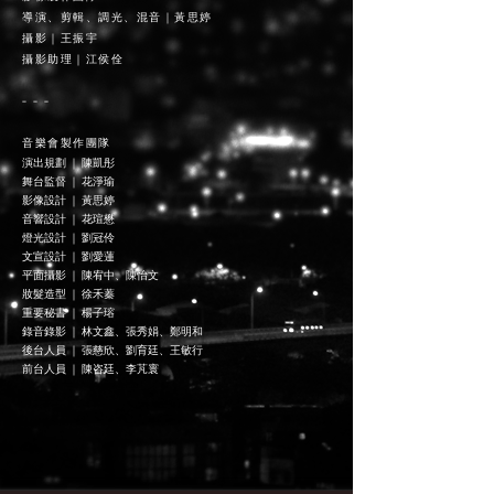
導演、剪輯、調光、混音｜黃思婷
攝影｜王振宇
攝影助理｜江侯佺
- - -
音樂會製作團隊
演出規劃 ｜ 陳凱彤
舞台監督 ｜ 花淨瑜
影像設計 ｜ 黃思婷
音響設計 ｜ 花瑄懋
燈光設計 ｜ 劉冠伶
文宣設計 ｜ 劉愛蓮
平面攝影 ｜ 陳宥中、陳怡文
妝髮造型 ｜ 徐禾蓁
重要秘書 ｜ 楊子瑢
錄音錄影 ｜ 林文鑫、張秀娟、鄭明和
後台人員 ｜ 張慈欣、劉育廷、王敏行
前台人員 ｜ 陳咨廷、李芃寰